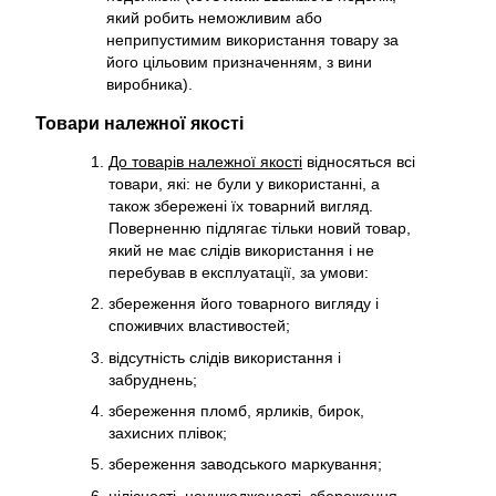
який робить неможливим або
неприпустимим використання товару за
його цільовим призначенням, з вини
виробника).
Товари належної якості
До товарів належної якості
відносяться всі
товари, які: не були у використанні, а
також збережені їх товарний вигляд.
Поверненню підлягає тільки новий товар,
який не має слідів використання і не
перебував в експлуатації, за умови:
збереження його товарного вигляду і
споживчих властивостей;
відсутність слідів використання і
забруднень;
збереження пломб, ярликів, бирок,
захисних плівок;
збереження заводського маркування;
цілісності, неушкодженості, збереження