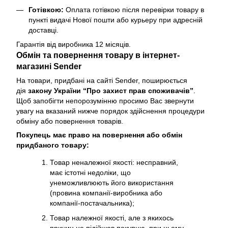
Готівкою:
Оплата готівкою після перевірки товару в
пункті видачі Нової пошти або курьеру при адресній
доставці.
Гарантія від виробника 12 місяців.
Обмін та повернення товару в інтернет-
магазині Sender
На товари, придбані на сайті Sender, поширюється
дія
закону України “Про захист прав споживачів”
.
Щоб запобігти непорозумінню просимо Вас звернути
увагу на вказаний нижче порядок здійснення процедури
обміну або повернення товарів.
Покупець має право на повернення або обмін
придбаного товару:
Товар неналежної якості: несправний,
має істотні недоліки, що
унеможливлюють його використання
(провина компанії-виробника або
компанії-постачальника);
Товар належної якості, але з якихось
причин не підійшов покупцю, при цьому