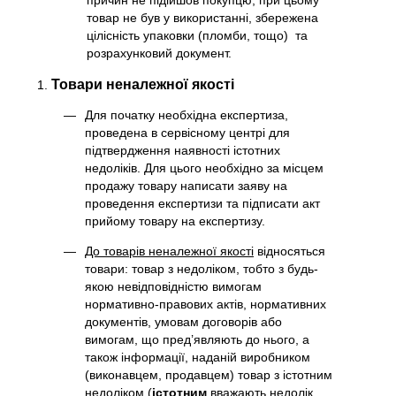
товар не був у використанні, збережена
цілісність упаковки (пломби, тощо) та
розрахунковий документ.
Товари неналежної якості
Для початку необхідна експертиза,
проведена в сервісному центрі для
підтвердження наявності істотних
недоліків. Для цього необхідно за місцем
продажу товару написати заяву на
проведення експертизи та підписати акт
прийому товару на експертизу.
До товарів неналежної якості
відносяться
товари: товар з недоліком, тобто з будь-
якою невідповідністю вимогам
нормативно-правових актів, нормативних
документів, умовам договорів або
вимогам, що пред’являють до нього, а
також інформації, наданій виробником
(виконавцем, продавцем) товар з істотним
недоліком (
істотним
вважають недолік,