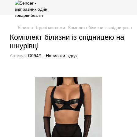
Білизна
Ігрові костюми
Комплект білизни із спідницею на
Комплект білизни із спідницею на
шнурівці
Артикул:
D094/1
Написати відгук