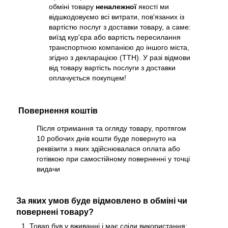
обміні товару
неналежної
якості ми
відшкодовуємо всі витрати, пов'язаних із
вартістю послуг з доставки товару, а саме:
виїзд кур'єра або вартість пересилання
транспортною компанією до іншого міста,
згідно з декларацією (ТТН). У разі відмови
від товару вартість послуги з доставки
оплачується покупцем!
Повернення коштів
Після отримання та огляду товару, протягом
10 робочих днів кошти буде повернуто на
реквізити з яких здійснювалася оплата або
готівкою при самостійному поверненні у точці
видачи
За яких умов буде відмовлено в обміні чи
повернені товару?
Товар був у вживанні і має сліди використання;