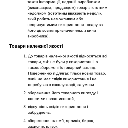
також інформації, наданій виробником
(виконавцем, продавцем) товар з істотним
недоліком (
істотним
вважають недолік,
який робить неможливим або
неприпустимим використання товару за
його цільовим призначенням, з вини
виробника).
Товари належної якості
До товарів належної якості
відносяться всі
товари, які: не були у використанні, а
також збережені їх товарний вигляд.
Поверненню підлягає тільки новий товар,
який не має слідів використання і не
перебував в експлуатації, за умови:
збереження його товарного вигляду і
споживчих властивостей;
відсутність слідів використання і
забруднень;
збереження пломб, ярликів, бирок,
захисних плівок;