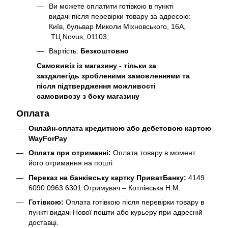
Ви можете оплатити готівкою в пункті
видачі після перевірки товару за адресою:
Київ, бульвар Миколи Міхновського, 16А,
ТЦ Novus, 01103;
Вартість:
Безкоштовно
Самовивіз із магазину - тільки за
заздалегідь зробленими замовленнями та
після підтвердження можливості
самовивозу з боку магазину
Оплата
Онлайн-оплата кредитною або дебетовою картою
WayForPay
Оплата при отриманні:
Оплата товару в момент
його отримання на пошті
Переказ на банківську картку ПриватБанку:
4149
6090 0963 6301 Отримувач – Котлінська Н.М.
Готівкою:
Оплата готівкою після перевірки товару в
пункті видачі Нової пошти або курьеру при адресній
доставці.