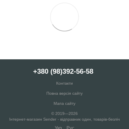
+380 (98)392-56-58
Контакти
Повна версія сайту
Мапа сайту
© 2019—2026
Інтернет-магазин Sender - відправник один, товарів-безліч
Укр
Рус