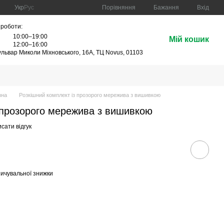
Порівняння
Укр
Рус
Бажання
Вхід
 роботи:
10:00–19:00
Мій кошик
:
12:00–16:00
бульвар Миколи Міхновського, 16А, ТЦ Novus, 01103
зна
Розкішний комплект із прозорого мережива з вишивкою
 прозорого мережива з вишивкою
сати відгук
ичувальної знижки