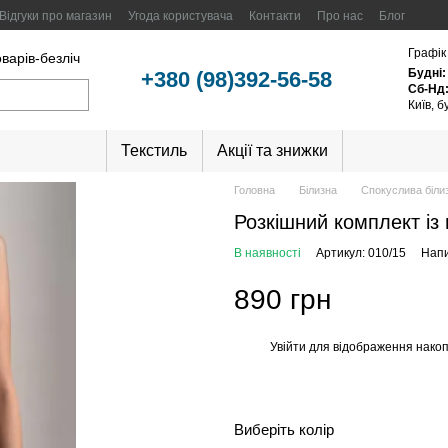
Відгуки про магазин
Угода користувача
Контакти
Про нас
Блог
Графік
оварів-безліч
Будні:
+380 (98)392-56-58
Сб-Нд
Київ, 
Текстиль
Акції та знижки
Головна
Білизна
Спокуслива біли
Розкішний комплект із
В наявності
Артикул: 010/15
Напи
890 грн
Увійти
для відображення накоп
%
Виберіть колір