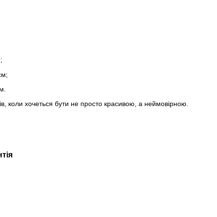
;
см;
м.
в, коли хочеться бути не просто красивою, а неймовірною.
нтія