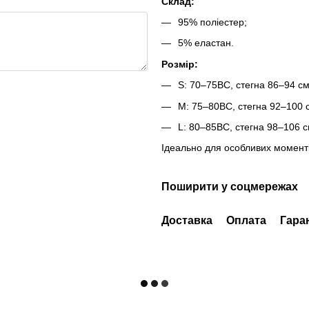
Склад:
95% поліестер;
5% еластан.
Розмір:
S: 70–75BC, стегна 86–94 см
M: 75–80BC, стегна 92–100 
L: 80–85BC, стегна 98–106 с
Ідеально для особливих моменті
Поширити у соцмережах
Доставка
Оплата
Гара