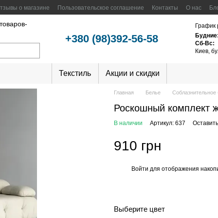
тзывы о магазине
Пользовательское соглашение
Контакты
О нас
Бл
 товаров-
График 
Будние
+380 (98)392-56-58
Сб-Вс:
Киев, б
Текстиль
Акции и скидки
Главная
Белье
Соблазнительное 
Роскошный комплект ж
В наличии
Артикул: 637
Оставить
910 грн
Войти
для отображения накопи
%
Выберите цвет