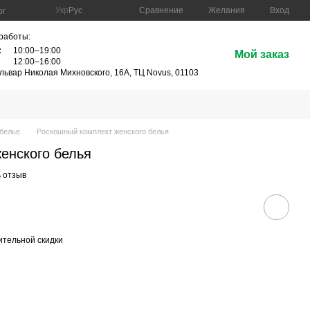
Сравнение
Укр
Рус
Желания
Вход
ог
работы:
:
10:00–19:00
Мой заказ
12:00–16:00
ульвар Николая Михновского, 16А, ТЦ Novus, 01103
белье
Роскошный комплект женского белья
енского белья
 отзыв
тельной скидки