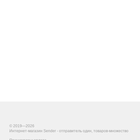
© 2019—2026
Интернет-магазин Sender - отправитель один, товаров-множество