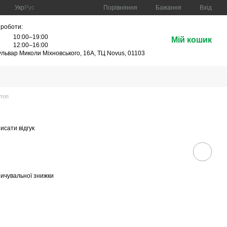
Порівняння
Укр
Рус
Бажання
Вхід
 роботи:
10:00–19:00
Мій кошик
:
12:00–16:00
бульвар Миколи Міхновського, 16А, ТЦ Novus, 01103
 топ
исати відгук
ичувальної знижки