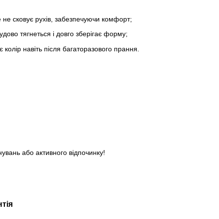
е не сковує рухів, забезпечуючи комфорт;
удово тягнеться і довго зберігає форму;
ає колір навіть після багаторазового прання.
нувань або активного відпочинку!
нтія