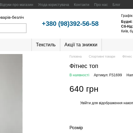
Відгуки про магазин
Угода користувача
Контакти
Про нас
Блог
Графік
оварів-безліч
Будні:
+380 (98)392-56-58
Сб-Нд
Київ, 
Текстиль
Акції та знижки
Головна
Спортивні товари
Фітнес
Фітнес топ
В наявності
Артикул: FS1699
Нап
640 грн
Увійти
для відображення накоп
%
Розмір