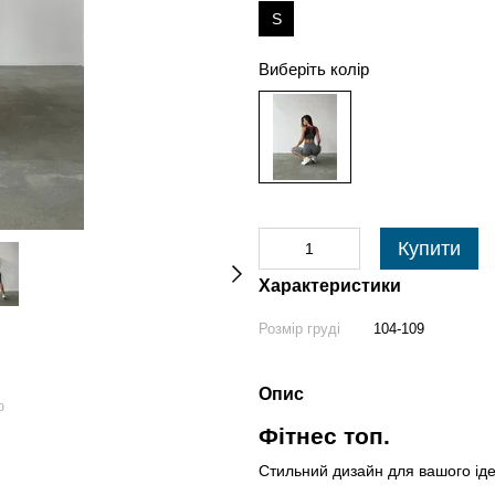
S
Виберіть колір
Купити
Характеристики
Розмір груді
104-109
Опис
ю
Фітнес топ.
Стильний дизайн для вашого іде