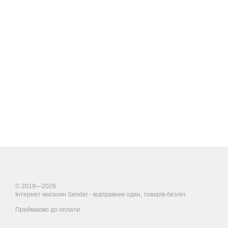
© 2019—2026
Інтернет-магазин Sender - відправник один, товарів-безліч
Приймаємо до оплати