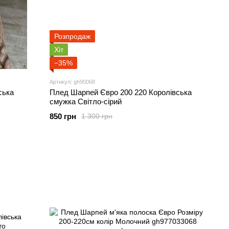
Розпродаж
Хіт
−35%
Артикул: gh90068
ська
Плед Шарпей Євро 200 220 Королівська
смужка Світло-сірий
850 грн
1 300 грн