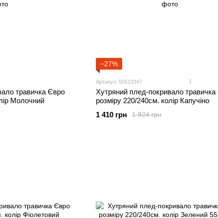
−27%
1
Артикул: 55513347
вало травичка Євро
Хутряний плед-покривало травичка
олір Молочний
розміру 220/240см. колір Капучіно
1 410 грн
1 924 грн