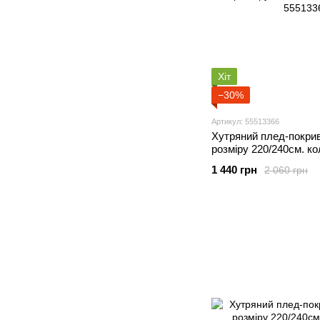
Хіт
−30%
Артикул: 55513366
Хутряний плед-покри
розміру 220/240см. ко
1 440 грн
2 060 грн