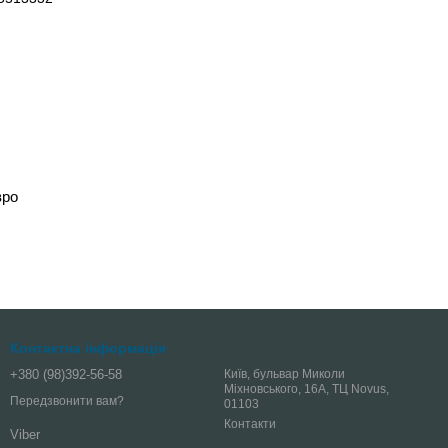
вро
Контактна інформація
+380 (98)392-56-58
Київ, бульвар Миколи
Міхновського, 16А, ТЦ Novus,
Передзвонити вам?
01103
Контакти
Viber