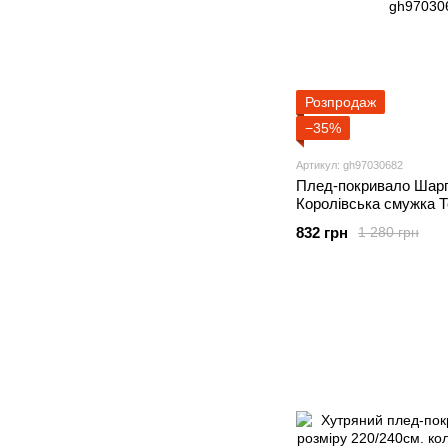
Розпродаж
−35%
Артикул: gh97030682
Плед-покривало Шарп
Королівська смужка 
832 грн
1 280 грн