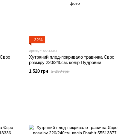
−32%
Артикул: 55513341
 Євро
Хутряний плед-покривало травичка Євро
розміру 220/240см. колір Пудровий
1 520 грн
2 230 грн