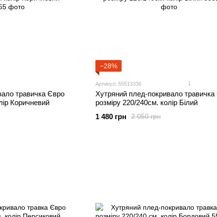
−28%
1
Артикул: 55513336
вало травичка Євро
Хутряний плед-покривало травичка
олір Коричневий
розміру 220/240см. колір Білий
1 480 грн
2 050 грн