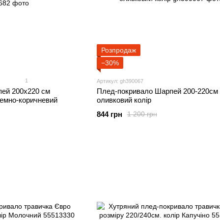
Розпродаж
−30%
1
Артикул: gh390067
ей 200x220 см
Плед-покривало Шарпей 200-220см
Темно-коричневий
оливковий колір
844 грн
1 200 грн