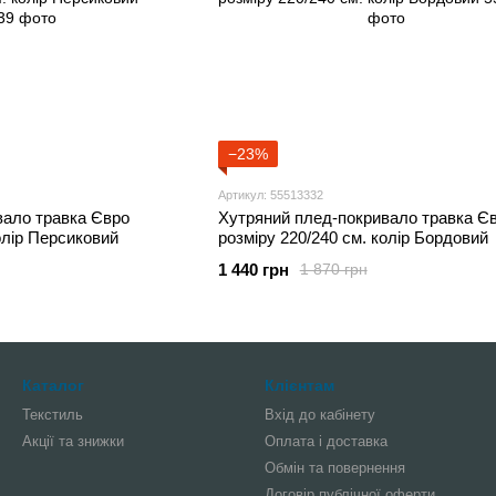
−23%
Артикул: 55513332
вало травка Євро
Хутряний плед-покривало травка Є
олір Персиковий
розміру 220/240 см. колір Бордовий
1 440 грн
1 870 грн
Каталог
Клієнтам
Текстиль
Вхід до кабінету
Акції та знижки
Оплата і доставка
Обмін та повернення
Договір публічної оферти