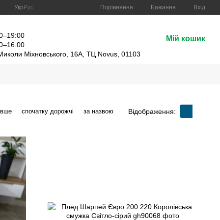
Порівняння
Укр
Рус
Бажання
Вхід
:
0–19:00
Мій кошик
0–16:00
 Миколи Міхновського, 16А, ТЦ Novus, 01103
Відображення:
евше
спочатку дорожчі
за назвою