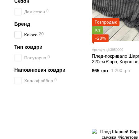
Сезон
0
Демісезон
Розпродаж
Бренд
Хіт
20
Koloco
−28%
Тип ковдри
Артикул: gh3950000
Плед-покривало Шарп
0
Полуторна
220см Євро, Королівс
Наповнювач ковдри
865 грн
1 200 грн
0
Холлофайбер