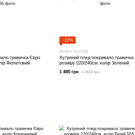
−22%
Артикул: 55513338
вало травичка Євро
Хутряний плед-покривало травичка
лір Фіолетовий
розміру 220/240см. колір Зелений
1 480 грн
1 900 грн