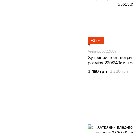
−33%
Артикул: 55513355
Хутряний плед-покри
розміру 220/240см. к
1 480 грн
2 220 грн