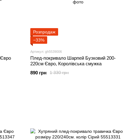
Розпродаж
−33%
Артикул: gh5539006
 Євро
Плед-покривало Шарпей Бузковий 200-
220см Євро, Королівська смужка
890 грн
1 330 грн