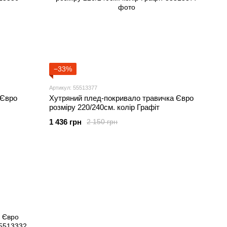
−33%
Артикул: 55513377
 Євро
Хутряний плед-покривало травичка Євро
розміру 220/240см. колір Графіт
1 436 грн
2 150 грн