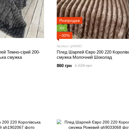
Розпродаж
Хіт
−30%
Артикул: gh90067
ей Темно-сірий 200-
Плед Шарпей Євро 200 220 Королів
ька смужка
смужка Молочний Шоколад
860 грн
1 220 грн