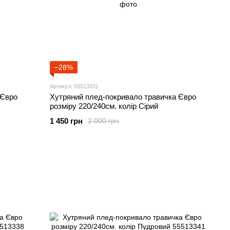
−28%
Артикул: 55513331
 Євро
Хутряний плед-покривало травичка Євро
розміру 220/240см. колір Сірий
1 450 грн
2 000 грн