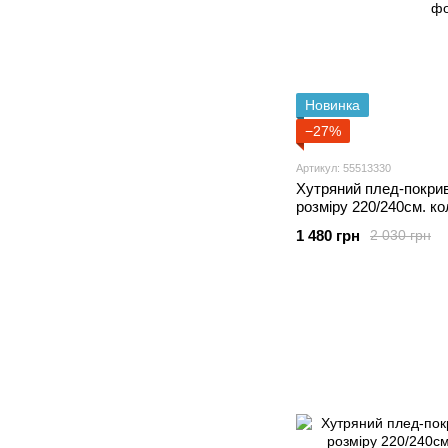
Новинка
−27%
Артикул: 55513330
Хутряний плед-покри
розміру 220/240см. к
1 480 грн
2 030 грн