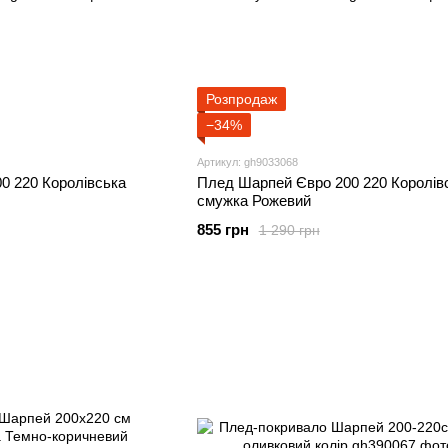
Розпродаж
−34%
Артикул: gh9033068
0 220 Королівська
Плед Шарпей Євро 200 220 Королів
смужка Рожевий
855 грн
1 290 грн