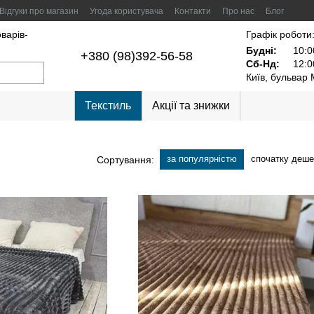
Відгуки про магазин
Угода користувача
Контакти
Про нас
Блог
оварів-
Графік роботи
Будні:
10:0
+380 (98)392-56-58
Сб-Нд:
12:0
Київ, бульвар
Текстиль
Акції та знижки
за популярністю
спочатку деш
Сортування: