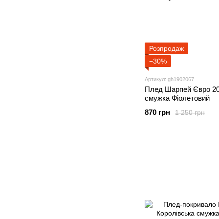
Розпродаж
−30%
Артикул: gh1902067
Плед Шарпей Євро 20
смужка Фіолетовий
870 грн
1 250 грн