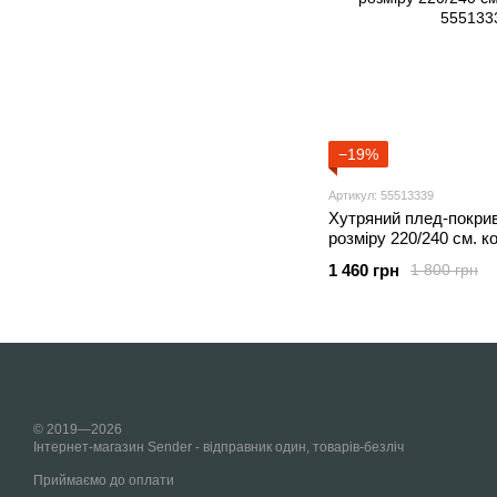
−19%
Артикул: 55513339
Хутряний плед-покри
розміру 220/240 см. к
1 460 грн
1 800 грн
© 2019—2026
Інтернет-магазин Sender - відправник один, товарів-безліч
Приймаємо до оплати