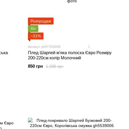
Розпродаж
Хіт
−31%
1
Артикул: gh977033068
ська
Плед Шарпей м'яка полоска Євро Розміру
200-220см колір Молочний
850 грн
1 236 грн