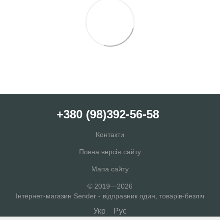
+380 (98)392-56-58
Контакти
Повна версія сайту
Мапа сайту
© 2019—2026
Інтернет-магазин Sender - відправник один, товарів-безліч
Укр
Рус