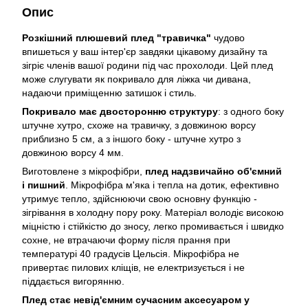
Опис
Розкішний плюшевий плед "травичка"
чудово
впишеться у ваш інтер'єр завдяки цікавому дизайну та
зігріє членів вашої родини під час прохолоди. Цей плед
може слугувати як покривало для ліжка чи дивана,
надаючи приміщенню затишок і стиль.
Покривало має двосторонню структуру
: з одного боку
штучне хутро, схоже на травичку, з довжиною ворсу
приблизно 5 см, а з іншого боку - штучне хутро з
довжиною ворсу 4 мм.
Виготовлене з мікрофібри,
плед надзвичайно об'ємний
і пишний
. Мікрофібра м'яка і тепла на дотик, ефективно
утримує тепло, здійснюючи свою основну функцію -
зігрівання в холодну пору року. Матеріал володіє високою
міцністю і стійкістю до зносу, легко промивається і швидко
сохне, не втрачаючи форму після прання при
температурі 40 градусів Цельсія. Мікрофібра не
привертає пилових кліщів, не електризується і не
піддається вигорянню.
Плед стає невід'ємним сучасним аксесуаром у