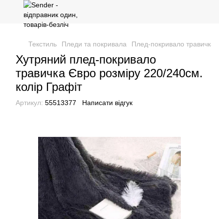
Текстиль
Пледи та покривала
Плед-покривало травичка
Хутряний плед-покривало
травичка Євро розміру 220/240см.
колір Графіт
Артикул:
55513377
Написати відгук