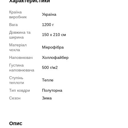
Характеристики
Країна
Україна
виробник
Вага
1200 г
Довжина та
150 х 210 см
ширина
Матеріал
Мікрофібра
чохла
Наповнювач
Холлофайбер
Густина
500 г/м2
наповнювача
Ступінь
Тепле
теплоти
Тип ковдри
Полуторна
Сезон
Зима
Опис