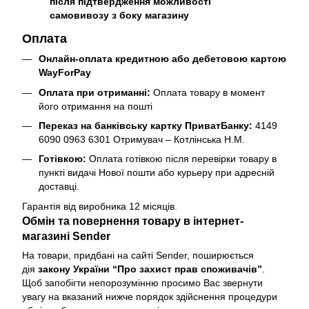
після підтвердження можливості
самовивозу з боку магазину
Оплата
Онлайн-оплата кредитною або дебетовою картою
WayForPay
Оплата при отриманні:
Оплата товару в момент
його отримання на пошті
Переказ на банківську картку ПриватБанку:
4149
6090 0963 6301 Отримувач – Котлінська Н.М.
Готівкою:
Оплата готівкою після перевірки товару в
пункті видачі Нової пошти або курьеру при адресній
доставці.
Гарантія від виробника 12 місяців.
Обмін та повернення товару в інтернет-
магазині Sender
На товари, придбані на сайті Sender, поширюється
дія
закону України “Про захист прав споживачів”
.
Щоб запобігти непорозумінню просимо Вас звернути
увагу на вказаний нижче порядок здійснення процедури