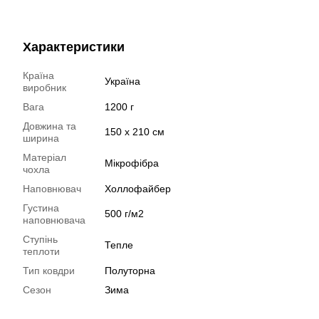
Характеристики
Країна
Україна
виробник
Вага
1200 г
Довжина та
150 х 210 см
ширина
Матеріал
Мікрофібра
чохла
Наповнювач
Холлофайбер
Густина
500 г/м2
наповнювача
Ступінь
Тепле
теплоти
Тип ковдри
Полуторна
Сезон
Зима