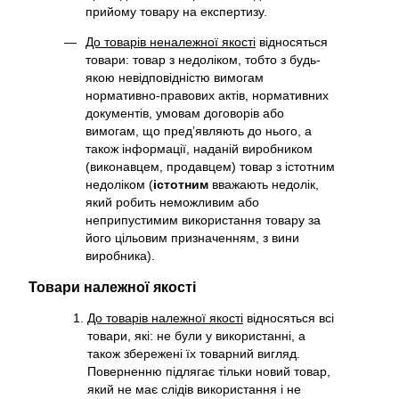
прийому товару на експертизу.
До товарів неналежної якості
відносяться
товари: товар з недоліком, тобто з будь-
якою невідповідністю вимогам
нормативно-правових актів, нормативних
документів, умовам договорів або
вимогам, що пред’являють до нього, а
також інформації, наданій виробником
(виконавцем, продавцем) товар з істотним
недоліком (
істотним
вважають недолік,
який робить неможливим або
неприпустимим використання товару за
його цільовим призначенням, з вини
виробника).
Товари належної якості
До товарів належної якості
відносяться всі
товари, які: не були у використанні, а
також збережені їх товарний вигляд.
Поверненню підлягає тільки новий товар,
який не має слідів використання і не