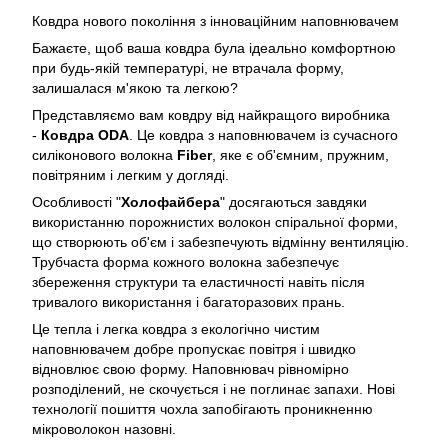
Ковдра нового покоління з інноваційним наповнювачем
Бажаєте, щоб ваша ковдра була ідеально комфортною
при будь-якій температурі, не втрачала форму,
залишалася м'якою та легкою?
Представляємо вам ковдру від найкращого виробника
-
Ковдра ODA
. Це ковдра з наповнювачем із сучасного
силіконового волокна
Fiber
, яке є об'ємним, пружним,
повітряним і легким у догляді.
Особливості "
Холофайбера
" досягаються завдяки
використанню порожнистих волокон спіральної форми,
що створюють об'єм і забезпечують відмінну вентиляцію.
Трубчаста форма кожного волокна забезпечує
збереження структури та еластичності навіть після
тривалого використання і багаторазових прань.
Це тепла і легка ковдра з екологічно чистим
наповнювачем добре пропускає повітря і швидко
відновлює свою форму. Наповнювач рівномірно
розподілений, не скочується і не поглинає запахи. Нові
технології пошиття чохла запобігають проникненню
мікроволокон назовні.