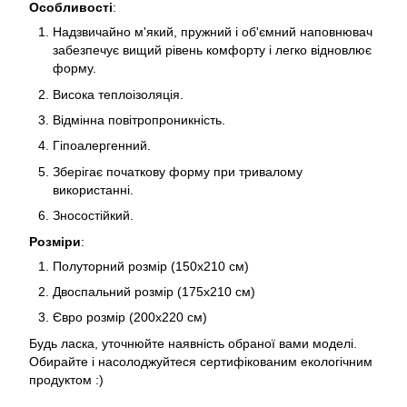
Особливості
:
Надзвичайно м'який, пружний і об'ємний наповнювач
забезпечує вищий рівень комфорту і легко відновлює
форму.
Висока теплоізоляція.
Відмінна повітропроникність.
Гіпоалергенний.
Зберігає початкову форму при тривалому
використанні.
Зносостійкий.
Розміри
:
Полуторний розмір (150х210 см)
Двоспальний розмір (175х210 см)
Євро розмір (200х220 см)
Будь ласка, уточнюйте наявність обраної вами моделі.
Обирайте і насолоджуйтеся сертифікованим екологічним
продуктом :)