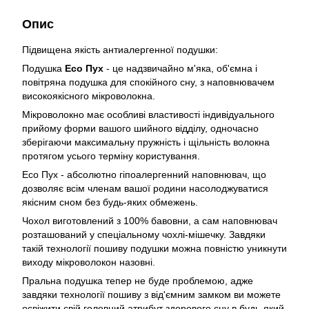
Опис
Підвищена якість антиалергенної подушки:
Подушка
Eco Пух
- це надзвичайно м'яка, об'ємна і
повітряна подушка для спокійного сну, з наповнювачем
високоякісного мікроволокна.
Мікроволокно має особливі властивості індивідуального
прийому форми вашого шийного відділу, одночасно
зберігаючи максимальну пружність і щільність волокна
протягом усього терміну користування.
Eco Пух - абсолютно гіпоалергенний наповнювач, що
дозволяє всім членам вашої родини насолоджуватися
якісним сном без будь-яких обмежень.
Чохол виготовлений з 100% бавовни, а сам наповнювач
розташований у спеціальному чохлі-мішечку. Завдяки
такій технології пошиву подушки можна повністю уникнути
виходу мікроволокон назовні.
Пральна подушка тепер не буде проблемою, адже
завдяки технології пошиву з від'ємним замком ви можете
освіжити свій головний атрибут здорового сну в будь-який