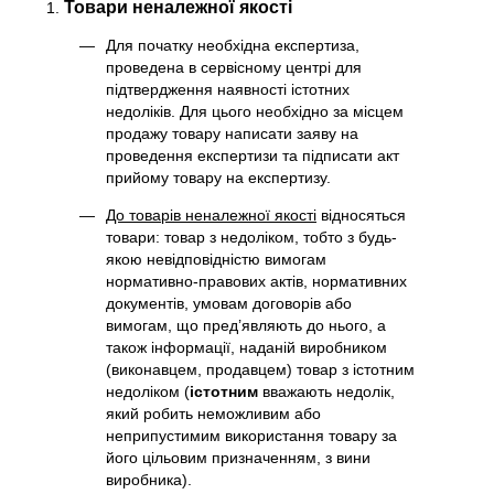
Товари неналежної якості
Для початку необхідна експертиза,
проведена в сервісному центрі для
підтвердження наявності істотних
недоліків. Для цього необхідно за місцем
продажу товару написати заяву на
проведення експертизи та підписати акт
прийому товару на експертизу.
До товарів неналежної якості
відносяться
товари: товар з недоліком, тобто з будь-
якою невідповідністю вимогам
нормативно-правових актів, нормативних
документів, умовам договорів або
вимогам, що пред’являють до нього, а
також інформації, наданій виробником
(виконавцем, продавцем) товар з істотним
недоліком (
істотним
вважають недолік,
який робить неможливим або
неприпустимим використання товару за
його цільовим призначенням, з вини
виробника).