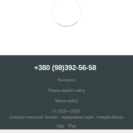
+380 (98)392-56-58
Контакти
Повна версія сайту
Мапа сайту
© 2019—2026
Інтернет-магазин Sender - відправник один, товарів-безліч
Укр
Рус