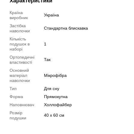
Характеристики
Країна
Україна
виробник
Застібка
Стандартна блискавка
наволочки
Кількість
подушок в
1
наборі
Ортопедичні
Так
властивості
Основний
матеріал
Мікрофібра
наволочки
Тип
Для сну
Форма
Прямокутна
Наповнювач
Холлофайбер
Розмір
40 х 60 см
подушки