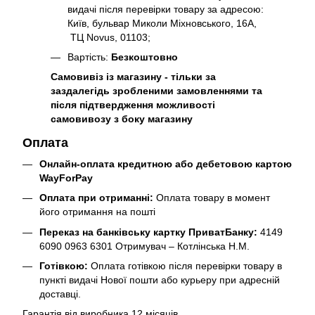
видачі після перевірки товару за адресою:
Київ, бульвар Миколи Міхновського, 16А,
ТЦ Novus, 01103;
Вартість:
Безкоштовно
Самовивіз із магазину - тільки за
заздалегідь зробленими замовленнями та
після підтвердження можливості
самовивозу з боку магазину
Оплата
Онлайн-оплата кредитною або дебетовою картою
WayForPay
Оплата при отриманні:
Оплата товару в момент
його отримання на пошті
Переказ на банківську картку ПриватБанку:
4149
6090 0963 6301 Отримувач – Котлінська Н.М.
Готівкою:
Оплата готівкою після перевірки товару в
пункті видачі Нової пошти або курьеру при адресній
доставці.
Гарантія від виробника 12 місяців.