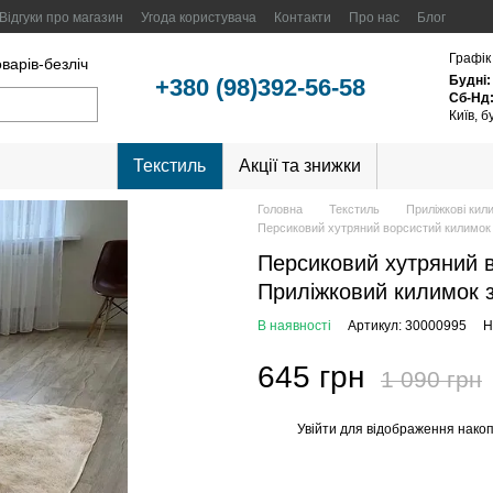
Відгуки про магазин
Угода користувача
Контакти
Про нас
Блог
Графік
оварів-безліч
Будні:
+380 (98)392-56-58
Сб-Нд
Київ, 
Текстиль
Акції та знижки
Головна
Текстиль
Приліжкові кил
Персиковий хутряний ворсистий килимок 
Персиковий хутряний в
Приліжковий килимок 
В наявності
Артикул: 30000995
Н
645 грн
1 090 грн
Увійти
для відображення накоп
%