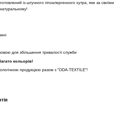
товлений із штучного гіпоалергенного хутра, яке за своїми
 натуральному!
шині
овою для збільшення тривалості служби
багато кольорів!
ологічною продукцією разом з "ODA-TEXTILE"!
нтія