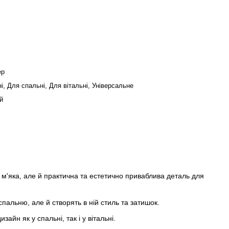
ер
і, Для спальні, Для вітальні, Універсальне
й
 м'яка, але й практична та естетично приваблива деталь для
пальню, але й створять в ній стиль та затишок.
айн як у спальні, так і у вітальні.