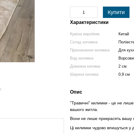
Купити
Характеристики
Країна виробник
Китай
Склад килимка
Поліест
Призначення килимка
Для кухн
Вид килимка
Ворсови
Довжина килима
2 см
Ширина килима
0,9 см
ю
Опис
"Травичні" килимки - це не лише
вашого житла.
Вони не лише прикрасять вашу с
Ці килимки чудово впишуться у диз