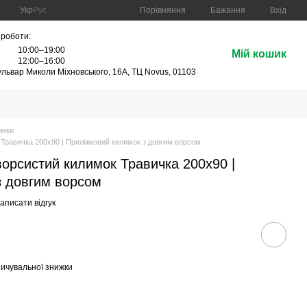
Порівняння
Укр
Рус
Бажання
Вхід
 роботи:
10:00–19:00
Мій кошик
:
12:00–16:00
бульвар Миколи Міхновського, 16А, ТЦ Novus, 01103
имки
Травичка 200х90 | Приліжковий килимок з довгим ворсом
орсистий килимок Травичка 200х90 |
з довгим ворсом
аписати відгук
ичувальної знижки