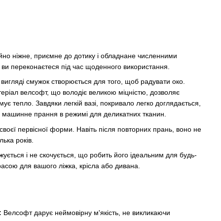
йно ніжне, приємне до дотику і обладнане численними
 ви переконаєтеся під час щоденного використання.
 вигляді смужок створюється для того, щоб радувати око.
еріал велсофт, що володіє великою міцністю, дозволяє
мує тепло. Завдяки легкій вазі, покривало легко доглядається,
 і машинне прання в режимі для деликатних тканин.
своєї первісної форми. Навіть після повторних прань, воно не
лька років.
ується і не скочується, що робить його ідеальним для будь-
расою для вашого ліжка, крісла або дивана.
:
Велсофт дарує неймовірну м'якість, не викликаючи