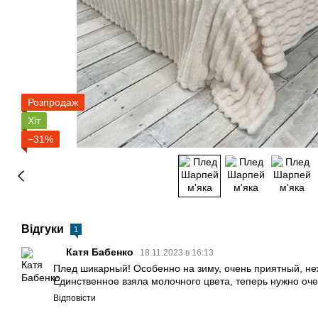
Розпродаж
Хіт
−31%
Відгуки
1
Катя Бабенко
18.11.2023 в 16:13
Плед шикарный! Особенно на зиму, очень приятный, не
Единственное взяла молочного цвета, теперь нужно оче
Відповісти