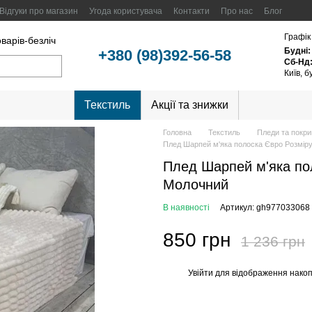
Відгуки про магазин
Угода користувача
Контакти
Про нас
Блог
Графік
оварів-безліч
Будні:
+380 (98)392-56-58
Сб-Нд
Київ, 
Текстиль
Акції та знижки
Головна
Текстиль
Пледи та покр
Плед Шарпей м'яка полоска Євро Розміру
Плед Шарпей м'яка пол
Молочний
В наявності
Артикул: gh977033068
850 грн
1 236 грн
Увійти
для відображення накоп
%