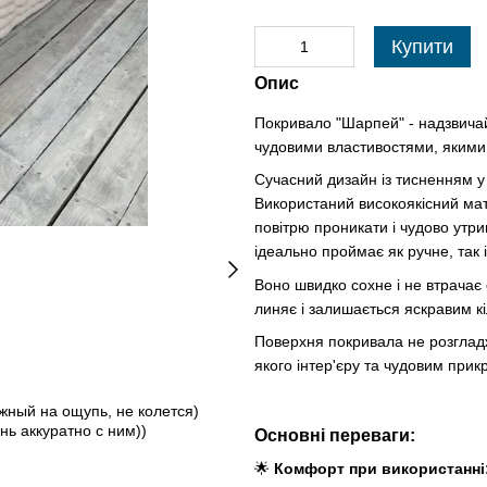
Купити
Опис
Покривало "Шарпей" - надзвича
чудовими властивостями, якими
Сучасний дизайн із тисненням у
Використаний високоякісний мат
повітрю проникати і чудово утри
ідеально проймає як ручне, так
Воно швидко сохне і не втрачає 
линяє і залишається яскравим кі
Поверхня покривала не розгладж
якого інтер'єру та чудовим прик
жный на ощупь, не колется)
нь аккуратно с ним))
Основні переваги:
🌟
Комфорт при використанні