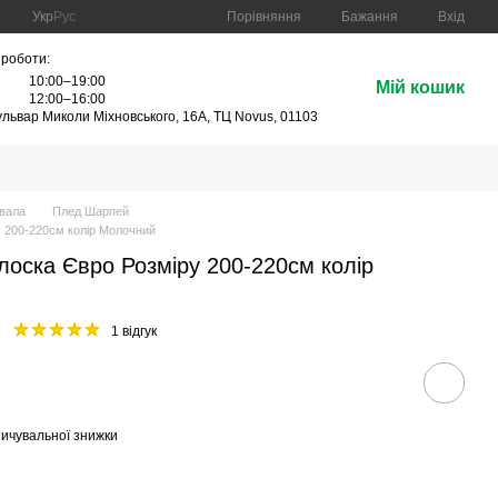
Порівняння
Укр
Рус
Бажання
Вхід
 роботи:
10:00–19:00
Мій кошик
:
12:00–16:00
бульвар Миколи Міхновського, 16А, ТЦ Novus, 01103
ивала
Плед Шарпей
 200-220см колір Молочний
оска Євро Розміру 200-220см колір
1 відгук
ичувальної знижки