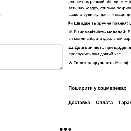
алергічних реакцій або дискомф
затишну ковдру, стильне покрив
вашого будинку, дачі чи місця дл
ю
🌬️
Швидке та зручне прання:
Ц
🌈
Різноманітність моделей:
Ви
ви могли вибрати ідеальний варі
🕰️
Довговічність при щоденн
прослужить вам довгий час.
🔥
Тепло та зручність:
Мікрофіб
Поширити у соцмережах
Доставка
Оплата
Гара