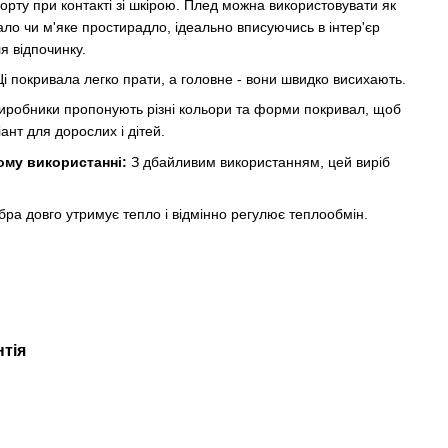
орту при контакті зі шкірою. Плед можна використовувати як
ало чи м'яке простирадло, ідеально вписуючись в інтер'єр
я відпочинку.
і покривала легко прати, а головне - вони швидко висихають.
робники пропонують різні кольори та форми покривал, щоб
ант для дорослих і дітей.
ому використанні:
З дбайливим використанням, цей виріб
ра довго утримує тепло і відмінно регулює теплообмін.
нтія