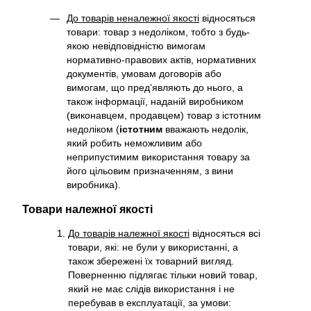
До товарів неналежної якості
відносяться
товари: товар з недоліком, тобто з будь-
якою невідповідністю вимогам
нормативно-правових актів, нормативних
документів, умовам договорів або
вимогам, що пред’являють до нього, а
також інформації, наданій виробником
(виконавцем, продавцем) товар з істотним
недоліком (
істотним
вважають недолік,
який робить неможливим або
неприпустимим використання товару за
його цільовим призначенням, з вини
виробника).
Товари належної якості
До товарів належної якості
відносяться всі
товари, які: не були у використанні, а
також збережені їх товарний вигляд.
Поверненню підлягає тільки новий товар,
який не має слідів використання і не
перебував в експлуатації, за умови: