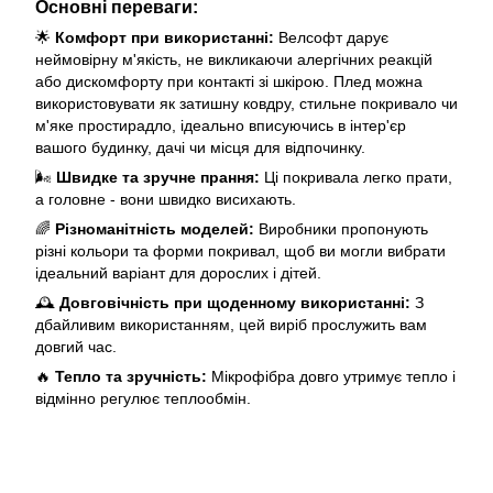
Основні переваги:
🌟
Комфорт при використанні:
Велсофт дарує
неймовірну м'якість, не викликаючи алергічних реакцій
або дискомфорту при контакті зі шкірою. Плед можна
використовувати як затишну ковдру, стильне покривало чи
м'яке простирадло, ідеально вписуючись в інтер'єр
вашого будинку, дачі чи місця для відпочинку.
🌬️
Швидке та зручне прання:
Ці покривала легко прати,
а головне - вони швидко висихають.
🌈
Різноманітність моделей:
Виробники пропонують
різні кольори та форми покривал, щоб ви могли вибрати
ідеальний варіант для дорослих і дітей.
🕰️
Довговічність при щоденному використанні:
З
дбайливим використанням, цей виріб прослужить вам
довгий час.
🔥
Тепло та зручність:
Мікрофібра довго утримує тепло і
відмінно регулює теплообмін.