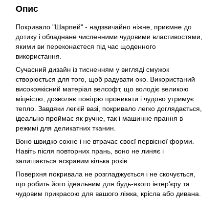
Опис
Покривало "Шарпей" - надзвичайно ніжне, приємне до
дотику і обладнане численними чудовими властивостями,
якими ви переконаєтеся під час щоденного
використання.
Сучасний дизайн із тисненням у вигляді смужок
створюється для того, щоб радувати око. Використаний
високоякісний матеріал велсофт, що володіє великою
міцністю, дозволяє повітрю проникати і чудово утримує
тепло. Завдяки легкій вазі, покривало легко доглядається,
ідеально проймає як ручне, так і машинне прання в
режимі для деликатних тканин.
Воно швидко сохне і не втрачає своєї первісної форми.
Навіть після повторних прань, воно не линяє і
залишається яскравим кілька років.
Поверхня покривала не розгладжується і не скочується,
що робить його ідеальним для будь-якого інтер'єру та
чудовим прикрасою для вашого ліжка, крісла або дивана.