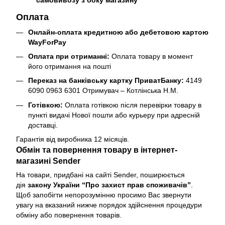
самовивозу з боку магазину
Оплата
Онлайн-оплата кредитною або дебетовою картою
WayForPay
Оплата при отриманні:
Оплата товару в момент
його отримання на пошті
Переказ на банківську картку ПриватБанку:
4149
6090 0963 6301 Отримувач – Котлінська Н.М.
Готівкою:
Оплата готівкою після перевірки товару в
пункті видачі Нової пошти або курьеру при адресній
доставці.
Гарантія від виробника 12 місяців.
Обмін та повернення товару в інтернет-
магазині Sender
На товари, придбані на сайті Sender, поширюється
дія
закону України “Про захист прав споживачів”
.
Щоб запобігти непорозумінню просимо Вас звернути
увагу на вказаний нижче порядок здійснення процедури
обміну або повернення товарів.