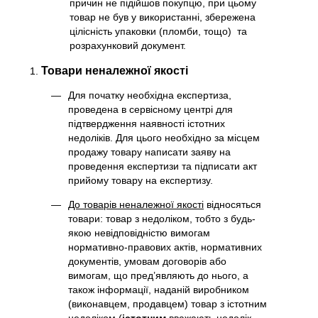
причин не підійшов покупцю, при цьому
товар не був у використанні, збережена
цілісність упаковки (пломби, тощо) та
розрахунковий документ.
Товари неналежної якості
Для початку необхідна експертиза,
проведена в сервісному центрі для
підтвердження наявності істотних
недоліків. Для цього необхідно за місцем
продажу товару написати заяву на
проведення експертизи та підписати акт
прийому товару на експертизу.
До товарів неналежної якості
відносяться
товари: товар з недоліком, тобто з будь-
якою невідповідністю вимогам
нормативно-правових актів, нормативних
документів, умовам договорів або
вимогам, що пред’являють до нього, а
також інформації, наданій виробником
(виконавцем, продавцем) товар з істотним
недоліком (
істотним
вважають недолік,