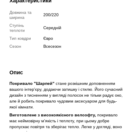
Характеристики
Довжина та
200/220
ширина
Ступінь
Середній
теплоти
Тип ковдри
Євро
Сезон
Всесезон
Опис
Покривало "Шарпей"
стане розкішним доповненням
вашого інтер'єру, додаючи затишку і стилю. Його сучасний
дизайн з тисненням у вигляді полосок не тільки радує око,
але й робить покривало чудовим аксесуаром для будь-
якої кімнати.
Виготовлене з високоякісного велсофту,
покривало
має неймовірну м'якість і теплоту, при цьому добре
пропускає повітря та зберігає тепло. Легке у догляді, воно