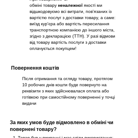
обміні товару
неналежної
якості ми
відшкодовуємо всі витрати, пов'язаних із
вартістю послуг з доставки товару, а саме:
виїзд кур'єра або вартість пересилання
транспортною компанією до іншого міста,
згідно з декларацією (ТТН). У разі відмови
від товару вартість послуги з доставки
оплачується покупцем!
Повернення коштів
Після отримання та огляду товару, протягом
10 робочих днів кошти буде повернуто на
реквізити з яких здійснювалася оплата або
готівкою при самостійному поверненні у точці
видачи
За яких умов буде відмовлено в обміні чи
повернені товару?
Товар був у вживанні і має сліди використання;