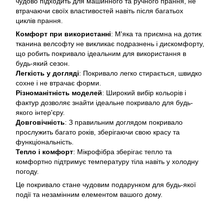
чудово підходить для машинного та ручного прання, не
втрачаючи своїх властивостей навіть після багатьох
циклів прання.
Комфорт при використанні
: М'яка та приємна на дотик
тканина велсофту не викликає подразнень і дискомфорту,
що робить покривало ідеальним для використання в
будь-який сезон.
Легкість у догляді
: Покривало легко стирається, швидко
сохне і не втрачає форми.
Різноманітність моделей
: Широкий вибір кольорів і
фактур дозволяє знайти ідеальне покривало для будь-
якого інтер'єру.
Довговічність
: З правильним доглядом покривало
прослужить багато років, зберігаючи свою красу та
функціональність.
Тепло і комфорт
: Мікрофібра зберігає тепло та
комфортно підтримує температуру тіла навіть у холодну
погоду.
Це покривало стане чудовим подарунком для будь-якої
події та незамінним елементом вашого дому.