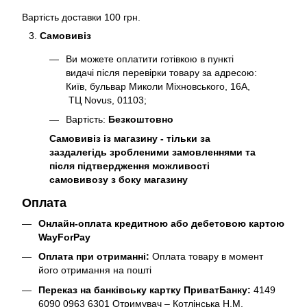
Вартість доставки 100 грн.
Самовивіз
Ви можете оплатити готівкою в пункті
видачі після перевірки товару за адресою:
Київ, бульвар Миколи Міхновського, 16А,
ТЦ Novus, 01103;
Вартість:
Безкоштовно
Самовивіз із магазину - тільки за
заздалегідь зробленими замовленнями та
після підтвердження можливості
самовивозу з боку магазину
Оплата
Онлайн-оплата кредитною або дебетовою картою
WayForPay
Оплата при отриманні:
Оплата товару в момент
його отримання на пошті
Переказ на банківську картку ПриватБанку:
4149
6090 0963 6301 Отримувач – Котлінська Н.М.