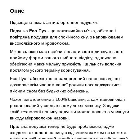
Опис
Підвищена якість антиалергенної подушки:
Подушка
Eco Пух
- це надзвичайно м'яка, об'ємна і
повітряна подушка для спокійного сну, з наповнювачем
високоякісного мікроволокна.
Мікроволокно має особливі властивості індивідуального
прийому форми вашого шийного відділу, одночасно
зберігаючи максимальну пружність і щільність волокна
протягом усього терміну користування.
Eco Пух - абсолютно гіпоалергенний наповнювач, що
дозволяє всім членам вашої родини насолоджуватися
якісним сном без будь-яких обмежень.
Чохол виготовлений з 100% бавовни, а сам наповнювач
розташований у спеціальному чохлі-мішечку. Завдяки
такій технології пошиву подушки можна повністю уникнути
виходу мікроволокон назовні.
Пральна подушка тепер не буде проблемою, адже
завдяки технології пошиву з від'ємним замком ви можете
освіжити свій головний атрибут здорового сну в будь-який