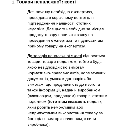
Товари неналежної якості
Для початку необхідна експертиза,
проведена в сервісному центрі для
підтвердження наявності істотних
недоліків. Для цього необхідно за місцем
продажу товару написати заяву на
проведення експертизи та підписати акт
прийому товару на експертизу.
До товарів неналежної якості
відносяться
товари: товар з недоліком, тобто з будь-
якою невідповідністю вимогам
нормативно-правових актів, нормативних
документів, умовам договорів або
вимогам, що пред’являють до нього, а
також інформації, наданій виробником
(виконавцем, продавцем) товар з істотним
недоліком (
істотним
вважають недолік,
який робить неможливим або
неприпустимим використання товару за
його цільовим призначенням, з вини
виробника).