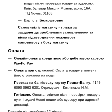
видачі після перевірки товару за адресою:
Київ, бульвар Миколи Міхновського, 16А,
ТЦ Novus, 01103;
Вартість:
Безкоштовно
Самовивіз із магазину - тільки за
заздалегідь зробленими замовленнями та
після підтвердження можливості
самовивозу з боку магазину
Оплата
Онлайн-оплата кредитною або дебетовою картою
WayForPay
Оплата при отриманні:
Оплата товару в момент
його отримання на пошті
Переказ на банківську картку ПриватБанку:
4149
6090 0963 6301 Отримувач – Котлінська Н.М.
Готівкою:
Оплата готівкою після перевірки товару в
пункті видачі Нової пошти або курьеру при адресній
доставці.
Гарантія від виробника 12 місяців.