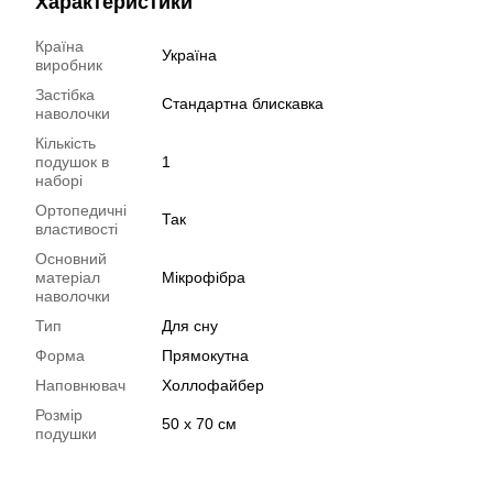
Характеристики
Країна
Україна
виробник
Застібка
Стандартна блискавка
наволочки
Кількість
подушок в
1
наборі
Ортопедичні
Так
властивості
Основний
матеріал
Мікрофібра
наволочки
Тип
Для сну
Форма
Прямокутна
Наповнювач
Холлофайбер
Розмір
50 х 70 см
подушки