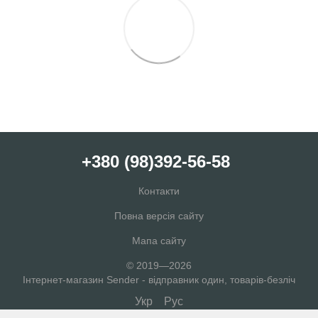
+380 (98)392-56-58
Контакти
Повна версія сайту
Мапа сайту
© 2019—2026
Інтернет-магазин Sender - відправник один, товарів-безліч
Укр
Рус