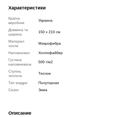
Характеристики
Країна
Украина
виробник
Довжина та
150 х 210 см
ширина
Матеріал
Микрофибра
чохла
Наповнювач
Холлофайбер
Густина
500 г/м2
наповнювача
Ступінь
Теплое
теплоти
Тип ковдри
Полуторная
Сезон
Зима
Описание