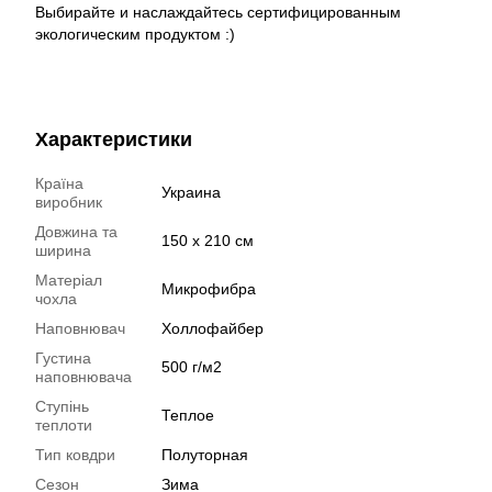
Выбирайте и наслаждайтесь сертифицированным
экологическим продуктом :)
Характеристики
Країна
Украина
виробник
Довжина та
150 х 210 см
ширина
Матеріал
Микрофибра
чохла
Наповнювач
Холлофайбер
Густина
500 г/м2
наповнювача
Ступінь
Теплое
теплоти
Тип ковдри
Полуторная
Сезон
Зима