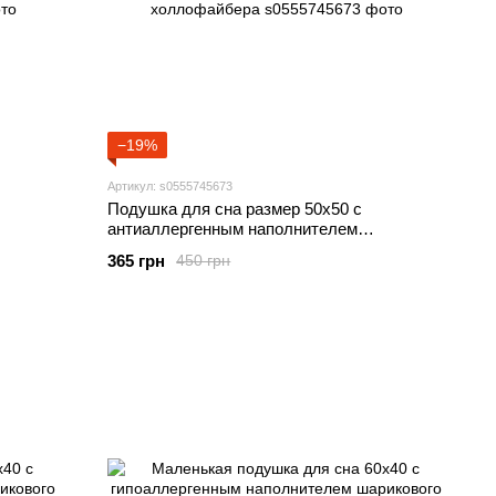
−19%
Артикул: s0555745673
Подушка для сна размер 50х50 с
антиаллергенным наполнителем
шарикового холлофайбера
365 грн
450 грн