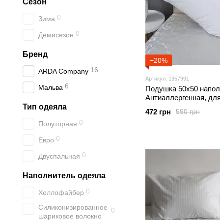
Сезон
0
Зима
0
Демисезон
Бренд
−20%
16
ARDA Company
Артикул: 1357991
6
Мальва
Подушка 50х50 напол
Антиаллергенная, для
чехол хлопок 100%
Тип одеяла
472 грн
590 грн
0
Полуторная
0
Евро
0
Двуспальная
Наполнитель одеяла
0
Холлофайбер
Силиконизированное
0
шариковое волокно