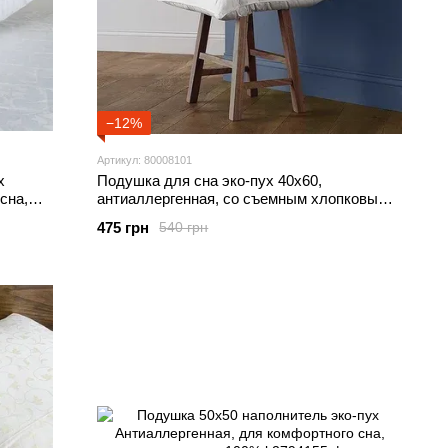
−12%
Артикул: 80008101
х
Подушка для сна эко-пух 40х60,
сна,
антиаллергенная, со съемным хлопковым
чехлом
475 грн
540 грн