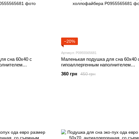
−20%
Артикул: P0955565681
ля сна 60х40 с
Маленькая подушка для сна 60х40 
олнителем
гипоаллергенным наполнителем
йбера
шарикового холлофайбера
360 грн
450 грн