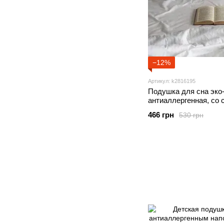
−12%
Артикул: k2816195
Подушка для сна эко-
антиаллергенная, со
чехлом
466 грн
530 грн