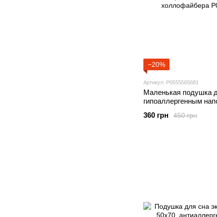
−20%
Артикул: P0555565681
Маленькая подушка д
гипоаллергенным нап
шарикового холлофа
360 грн
450 грн