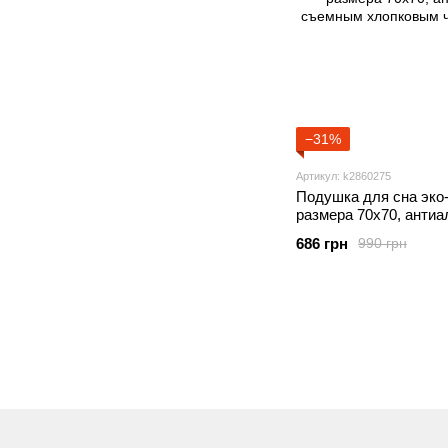
−31%
Артикул: k2860275
Подушка для сна эко
размера 70х70, антиа
съемным хлопковым 
686 грн
990 грн