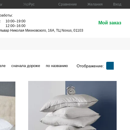
Сравнение
Укр
Рус
Желания
Вход
ог
работы:
:
10:00–19:00
Мой заказ
12:00–16:00
ульвар Николая Михновского, 16А, ТЦ Novus, 01103
Отображение:
вле
сначала дороже
по названию