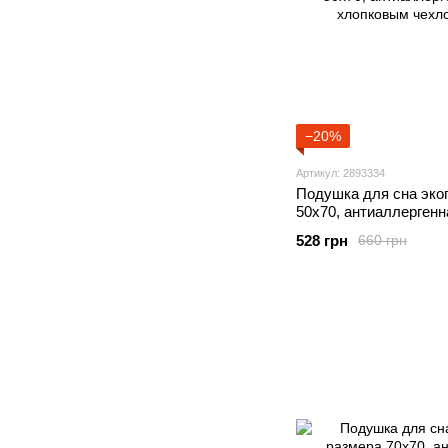
−20%
Артикул: 2893334
Подушка для сна эко
50х70, антиаллергенн
хлопковым чехлом
528 грн
660 грн