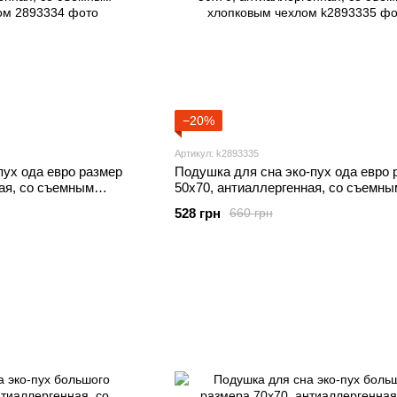
−20%
Артикул: k2893335
пух ода евро размер
Подушка для сна эко-пух ода евро 
ая, со съемным
50х70, антиаллергенная, со съемны
хлопковым чехлом
528 грн
660 грн