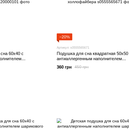
−20%
Артикул: s0555565671
сна 60х40 с
Подушка для сна квадратная 50х50
полнителем
антиаллергенным наполнителем
йбера
шарикового холлофайбера
360 грн
450 грн