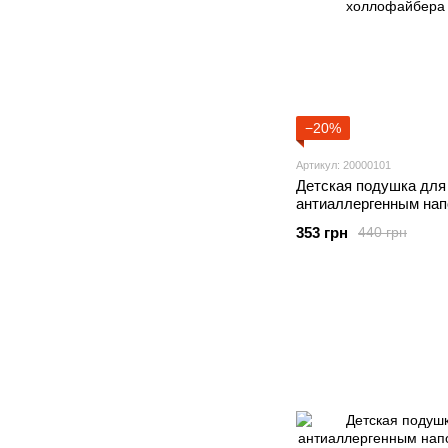
−20%
Артикул: 20000101
Детская подушка для 
антиаллергенным на
шарикового холлофа
353 грн
440 грн