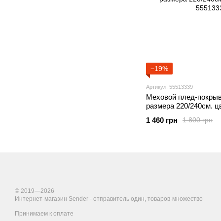
−19%
Артикул: 55513339
Меховой плед-покрыв
размера 220/240см. 
1 460 грн
1 800 грн
© 2019—2026
Интернет-магазин Sender - отправитель один, товаров-множество
Принимаем к оплате