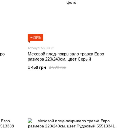
−28%
Артикул: 55513331
ро
Меховой плед-покрывало травка Евро
размера 220/240см. цвет Серый
1 450 грн
2 000 грн