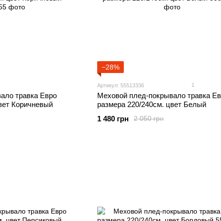
−28%
1
Артикул: 55513336
ало травка Евро
Меховой плед-покрывало травка Ев
цвет Коричневый
размера 220/240см. цвет Белый
1 480 грн
2 050 грн