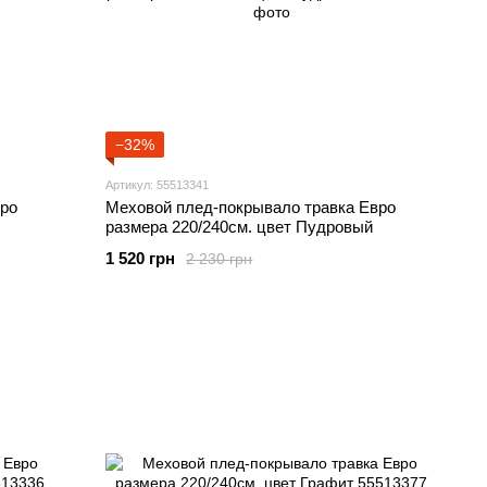
−32%
Артикул: 55513341
ро
Меховой плед-покрывало травка Евро
размера 220/240см. цвет Пудровый
1 520 грн
2 230 грн