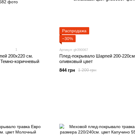
Распродажа
−30%
1
Артикул: gh390067
ей 200x220 см.
Плед-покрывало Шарпей 200-220см
 Темно-коричневый
оливковый цвет
844 грн
1 200 грн