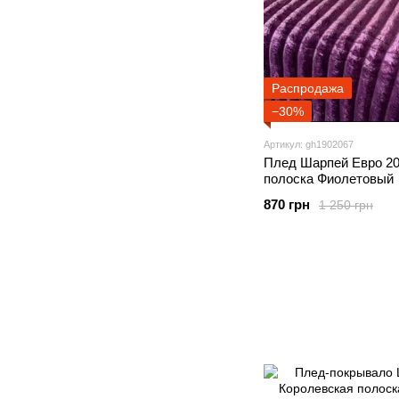
Распродажа
−30%
Артикул: gh1902067
Плед Шарпей Евро 20
полоска Фиолетовый
870 грн
1 250 грн