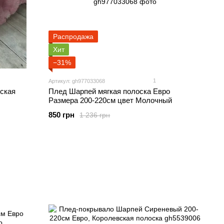
Распродажа
Хит
−31%
1
Артикул: gh977033068
ская
Плед Шарпей мягкая полоска Евро
Размера 200-220см цвет Молочный
850 грн
1 236 грн