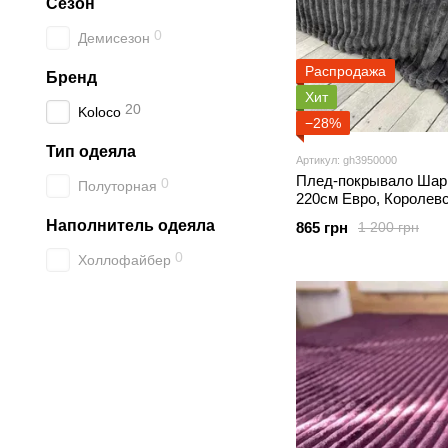
Сезон
0
Демисезон
Распродажа
Бренд
Хит
20
Koloco
−28%
Тип одеяла
Артикул: gh3950000
Плед-покрывало Шарп
0
Полуторная
220см Евро, Королев
Наполнитель одеяла
865 грн
1 200 грн
0
Холлофайбер