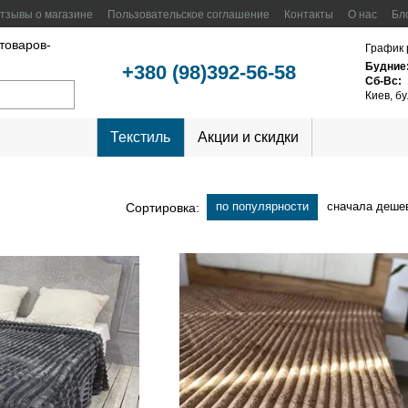
тзывы о магазине
Пользовательское соглашение
Контакты
О нас
Бл
 товаров-
График 
Будние
+380 (98)392-56-58
Сб-Вс:
Киев, б
Текстиль
Акции и скидки
по популярности
сначала деше
Сортировка: