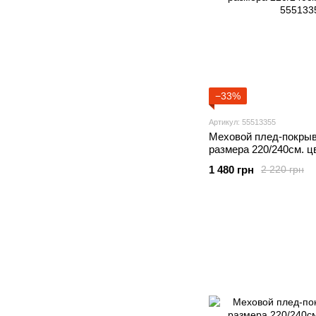
−33%
Артикул: 55513355
Меховой плед-покрыв
размера 220/240см. 
1 480 грн
2 220 грн