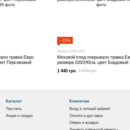
−23%
Артикул: 55513332
ало травка Евро
Меховой плед-покрывало травка Ев
цвет Персиковый
размера 220/240см. цвет Бордовый
1 440 грн
1 870 грн
Каталог
Клиентам
Текстиль
Вход в личный кабинет
Акции и скидки
Оплата и доставка
Обмен и возврат
Договор публичной оферты