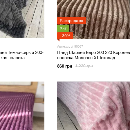
Распродажа
Хит
−30%
Артикул: gh90067
ей Темно-серый 200-
Плед Шарпей Евро 200 220 Королев
ская полоска
полоска Молочный Шоколад
860 грн
1 220 грн