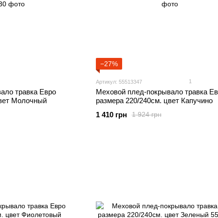
−27%
1
Артикул: 55513347
ало травка Евро
Меховой плед-покрывало травка Ев
цвет Молочный
размера 220/240см. цвет Капучино
1 410 грн
1 924 грн