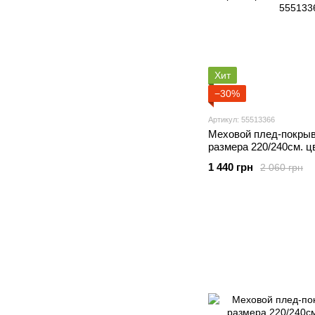
Хит
−30%
Артикул: 55513366
Меховой плед-покрыв
размера 220/240см. 
1 440 грн
2 060 грн