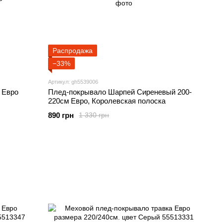
Распродажа
−33%
Артикул: gh5539006
 Евро
Плед-покрывало Шарпей Сиреневый 200-
220см Евро, Королевская полоска
890 грн
1 330 грн