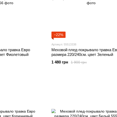
−22%
Артикул: 55513338
ало травка Евро
Меховой плед-покрывало травка Ев
цвет Фиолетовый
размера 220/240см. цвет Зеленый
1 480 грн
1 900 грн