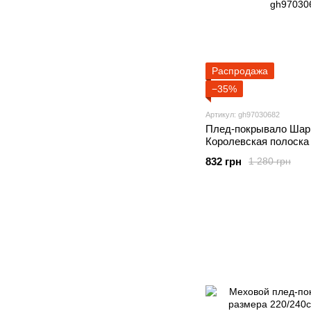
Распродажа
−35%
Артикул: gh97030682
Плед-покрывало Шарп
Королевская полоска
832 грн
1 280 грн