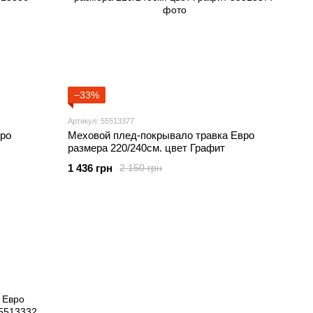
−33%
Артикул: 55513377
ро
Меховой плед-покрывало травка Евро
размера 220/240см. цвет Графит
1 436 грн
2 150 грн