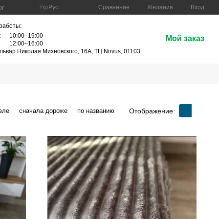
Сравнение
Укр
Рус
Желания
Вход
ог
работы:
:
10:00–19:00
Мой заказ
12:00–16:00
ульвар Николая Михновского, 16А, ТЦ Novus, 01103
Отображение:
вле
сначала дороже
по названию