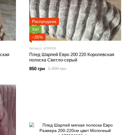
Распродажа
Хит
−35%
Артикул: gh90068
ская
Плед Шарпей Евро 200 220 Королевская
полоска Светло-серый
850 грн
1 300 грн