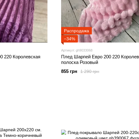
Распродажа
−34%
Артикул: gh9033068
0 220 Королевская
Плед Шарпей Евро 200 220 Королев
полоска Розовый
855 грн
1 290 грн