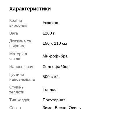
Характеристики
Країна
Украина
виробник
Вага
1200 г
Довжина та
150 х 210 см
ширина
Матеріал
Микрофибра
чохла
Наповнювач
Холлофайбер
Густина
500 г/м2
наповнювача
Ступінь
Теплое
теплоти
Тип ковдри
Полуторная
Сезон
Зима, Весна, Осень